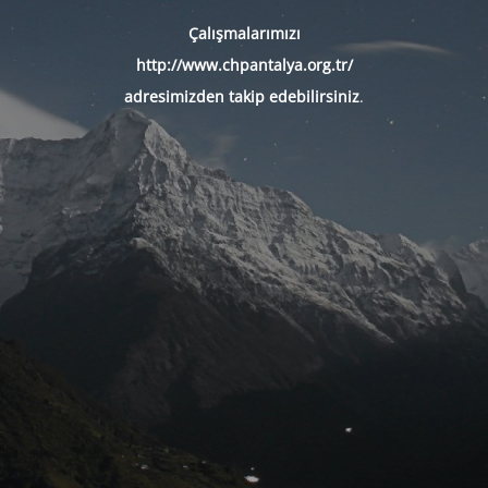
Çalışmalarımızı
http://www.chpantalya.org.tr/
adresimizden takip edebilirsiniz
.